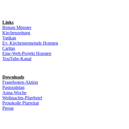
Links
Bistum Münster
Kirchenzeitung
Vatikan
Ev. Kirchengemeinde Hopsten
Caritas
Eine-Welt-Projekt Hopsten
YouTube-Kanal
Downloads
Fragebogen-Aktion
Pastoralplan
Anna-Woche
Weihnachts-Pfarrbrief
Protokolle Pfarreirat
Presse