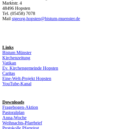
Marktstr. 4
48496 Hopsten
Tel. (05458) 7078
Mail
stgeorg-hopsten@bistum-muenster.de
Links
Bistum Münster
Kirchenzeitung
Vatikan
Ev. Kirchengemeinde Hopsten
Caritas
Eine-Welt-Projekt Hopsten
YouTube-Kanal
Downloads
Fragebogen-Aktion
Pastoralplan
Anna-Woche
Weihnachts-Pfarrbrief
Protokolle Pfarreirat